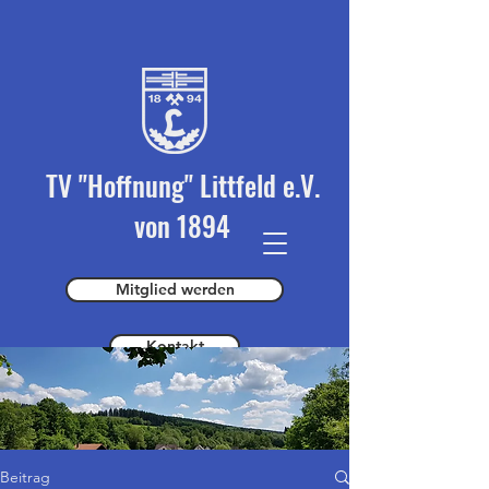
TV "Hoffnung" Littfeld e.V.
von 1894
Mitglied werden
Kontakt
Spender werden
Beitrag