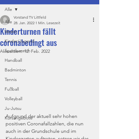
Alle
Vorstand TV Littfeld
Alle
28. Jan. 2022
1 Min. Lesezeit
Kinderturnen fällt
Verein
coronabedingt aus
Kinder/Jugend
Sportbereich
Aktualisiert:
12. Feb. 2022
Handball
Badminton
Tennis
Fußball
Volleyball
Ju-Jutsu
Aufgrund der aktuell sehr hohen 
Kursangebote
positiven Coronafallzahlen, die nun 
auch in der Grundschule und im 
Kindergarten auftreten, setzen wir das 