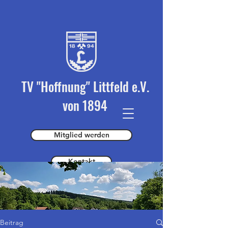
TV "Hoffnung" Littfeld e.V.
von 1894
Mitglied werden
Kontakt
Spender werden
Beitrag