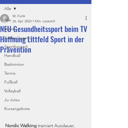
Alle
M. Funk
Alle
26. Apr. 2023
1 Min. Lesezeit
NEU Gesundheitssport beim TV
Verein
Hoffnung Littfeld Sport in der
Kinder/Jugend
Prävention
Sportbereich
Handball
Badminton
Tennis
Fußball
Volleyball
Ju-Jutsu
Kursangebote
Nordic Walking 
trainiert Ausdauer, 