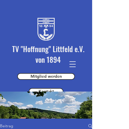
TV "Hoffnung" Littfeld e.V.
von 1894
Mitglied werden
Kontakt
Spender werden
Beitrag