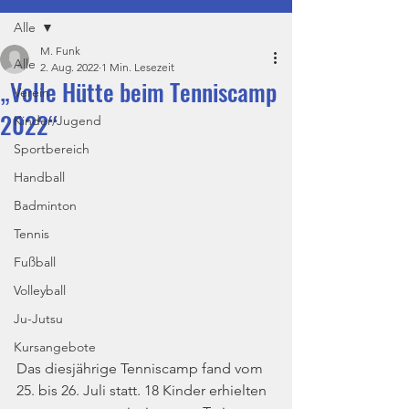
Alle
M. Funk
Alle
2. Aug. 2022
1 Min. Lesezeit
„Volle Hütte beim Tenniscamp
Verein
2022“
Kinder/Jugend
Sportbereich
Handball
Badminton
Tennis
Fußball
Volleyball
Ju-Jutsu
Kursangebote
Das diesjährige Tenniscamp fand vom 
25. bis 26. Juli statt. 18 Kinder erhielten 