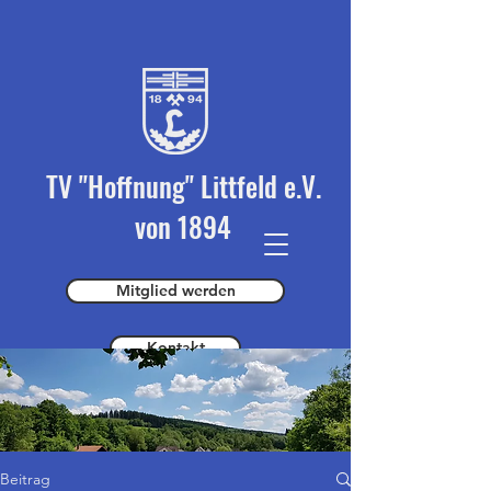
TV "Hoffnung" Littfeld e.V.
von 1894
Mitglied werden
Kontakt
Spender werden
Beitrag