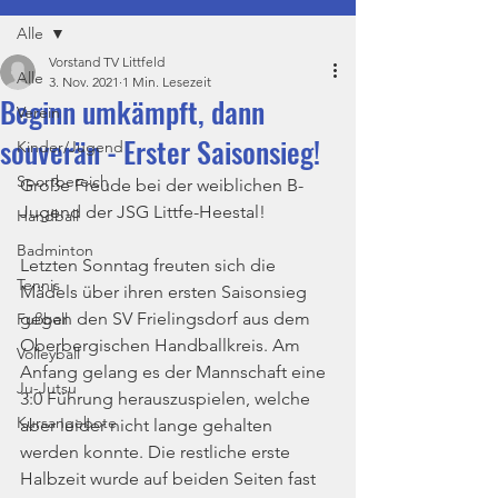
Alle
Vorstand TV Littfeld
Alle
3. Nov. 2021
1 Min. Lesezeit
Beginn umkämpft, dann
Verein
souverän - Erster Saisonsieg!
Kinder/Jugend
Sportbereich
Große Freude bei der weiblichen B-
Jugend der JSG Littfe-Heestal!
Handball
Badminton
Letzten Sonntag freuten sich die 
Tennis
Mädels über ihren ersten Saisonsieg 
gegen den SV Frielingsdorf aus dem 
Fußball
Oberbergischen Handballkreis. Am 
Volleyball
Anfang gelang es der Mannschaft eine 
Ju-Jutsu
3:0 Führung herauszuspielen, welche 
Kursangebote
aber leider nicht lange gehalten 
werden konnte. Die restliche erste 
Halbzeit wurde auf beiden Seiten fast 