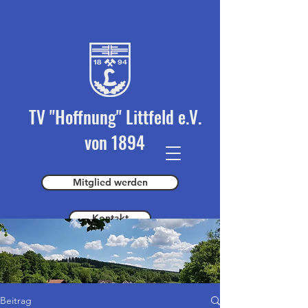
TV "Hoffnung" Littfeld e.V.
von 1894
Mitglied werden
Kontakt
Spender werden
Beitrag