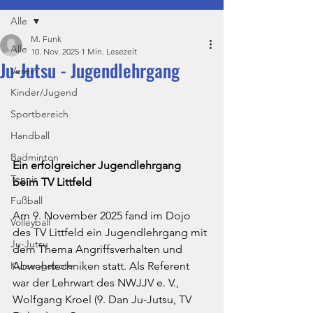
Alle
M. Funk
Alle
10. Nov. 2025
1 Min. Lesezeit
Ju-Jutsu - Jugendlehrgang
Verein
Kinder/Jugend
Sportbereich
Handball
Badminton
Ein erfolgreicher Jugendlehrgang 
Tennis
beim TV Littfeld
Fußball
Am 9. November 2025 fand im Dojo 
Volleyball
des TV Littfeld ein Jugendlehrgang mit 
Ju-Jutsu
dem Thema Angriffsverhalten und 
Kursangebote
Abwehrtechniken statt. Als Referent 
war der Lehrwart des NWJJV e. V., 
Wolfgang Kroel (9. Dan Ju-Jutsu, TV 