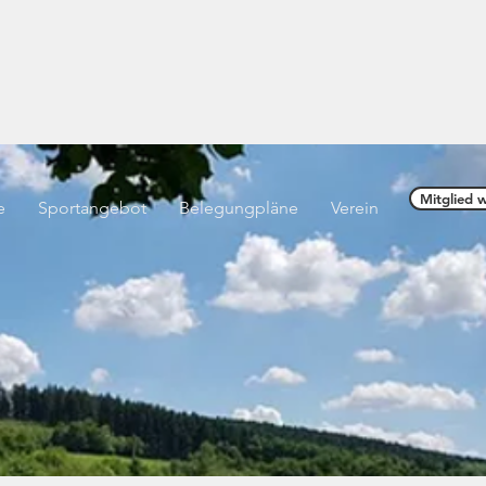
offnung" Littfeld e.V. vo
Mitglied 
e
Sportangebot
Belegungpläne
Verein