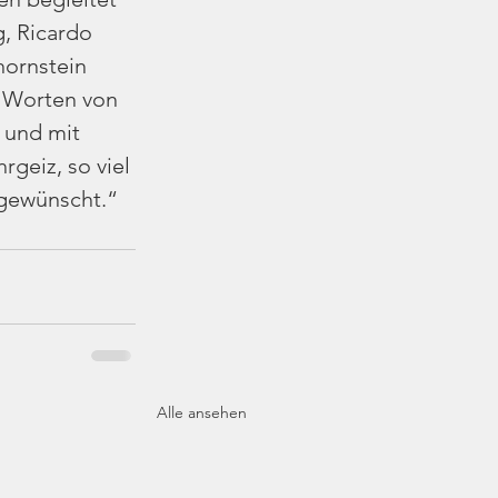
, Ricardo 
ornstein 
n Worten von 
 und mit 
rgeiz, so viel 
 gewünscht.“
Alle ansehen