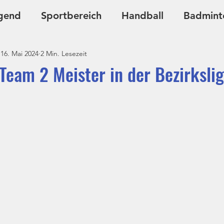
gend
Sportbereich
Handball
Badmint
16. Mai 2024
2 Min. Lesezeit
Ju-Jutsu
Kursangebote
Team 2 Meister in der Bezirksli