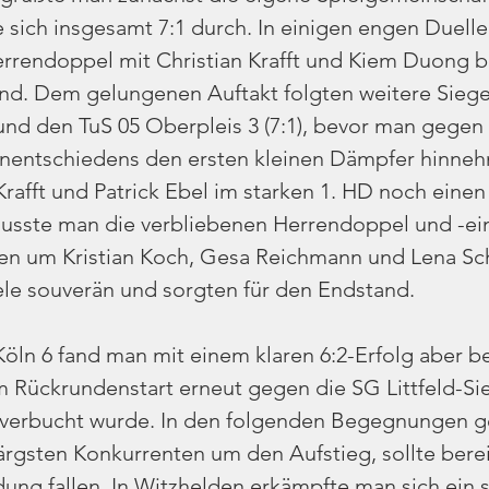
 sich insgesamt 7:1 durch. In einigen engen Duelle
rendoppel mit Christian Krafft und Kiem Duong be
nd. Dem gelungenen Auftakt folgten weitere Sieg
und den TuS 05 Oberpleis 3 (7:1), bevor man gegen
Unentschiedens den ersten kleinen Dämpfer hinne
rafft und Patrick Ebel im starken 1. HD noch einen 
 musste man die verbliebenen Herrendoppel und -ein
n um Kristian Koch, Gesa Reichmann und Lena Sch
le souverän und sorgten für den Endstand.
öln 6 fand man mit einem klaren 6:2-Erfolg aber be
um Rückrundenstart erneut gegen die SG Littfeld-Si
g verbucht wurde. In den folgenden Begegnungen 
ärgsten Konkurrenten um den Aufstieg, sollte berei
ung fallen. In Witzhelden erkämpfte man sich ein st