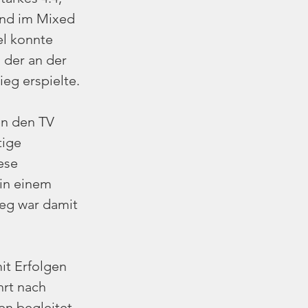
und im Mixed 
el konnte 
 der an der 
ieg erspielte.
en den TV 
tige 
ese 
in einem 
eg war damit 
it Erfolgen 
rt nach 
n begleitet 