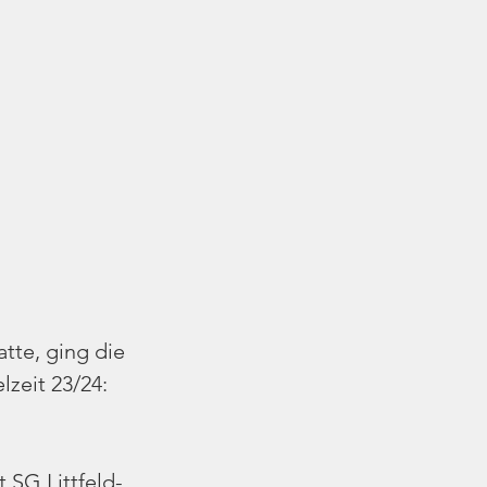
tte, ging die 
lzeit 23/24: 
 SG Littfeld-