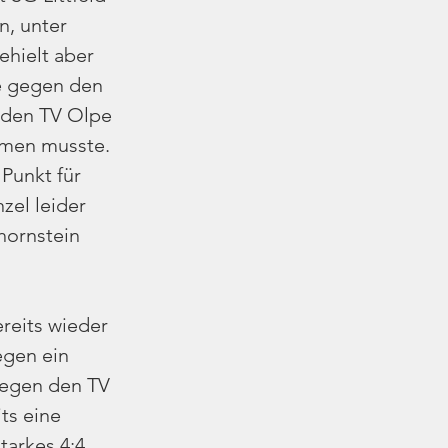
n, unter 
hielt aber 
e gegen den 
 den TV Olpe 
hmen musste. 
Punkt für 
zel leider 
ornstein 
reits wieder 
egen ein 
gegen den TV 
ts eine 
arkes 4:4, 