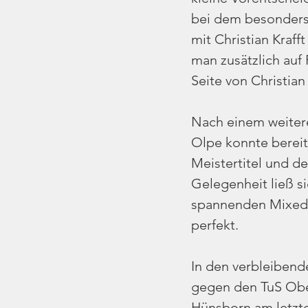
bei dem besonders 
mit Christian Kraff
man zusätzlich auf 
Seite von Christian
Nach einem weitere
Olpe konnte bereits
Meistertitel und d
Gelegenheit ließ s
spannenden Mixed d
perfekt.
In den verbleibend
gegen den TuS Obe
Hünsborn am letzte