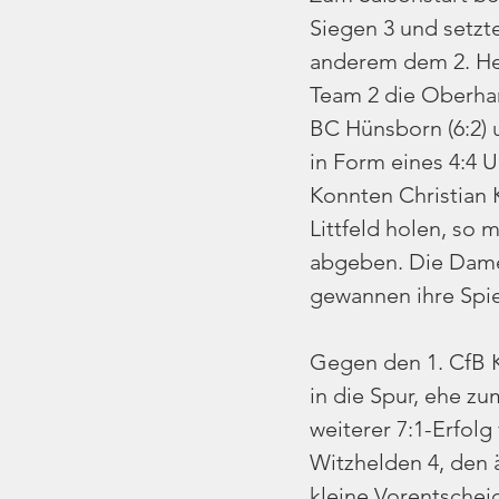
Siegen 3 und setzte
anderem dem 2. Her
Team 2 die Oberha
BC Hünsborn (6:2) 
in Form eines 4:4 
Konnten Christian K
Littfeld holen, so
abgeben. Die Dame
gewannen ihre Spie
Gegen den 1. CfB K
in die Spur, ehe z
weiterer 7:1-Erfol
Witzhelden 4, den 
kleine Vorentscheid