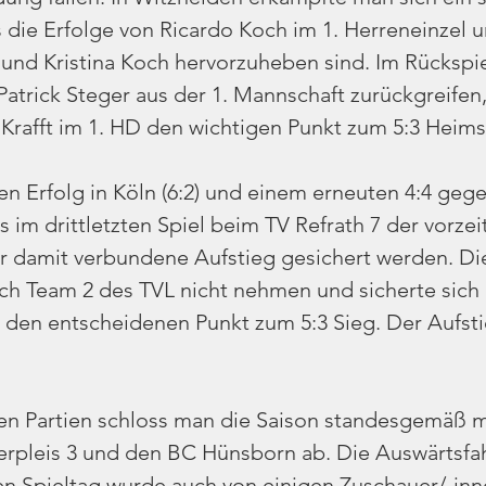
die Erfolge von Ricardo Koch im 1. Herreneinzel 
t und Kristina Koch hervorzuheben sind. Im Rückspi
Patrick Steger aus der 1. Mannschaft zurückgreifen,
 Krafft im 1. HD den wichtigen Punkt zum 5:3 Heims
n Erfolg in Köln (6:2) und einem erneuten 4:4 geg
 im drittletzten Spiel beim TV Refrath 7 der vorzei
er damit verbundene Aufstieg gesichert werden. Di
ich Team 2 des TVL nicht nehmen und sicherte sich 
en entscheidenen Punkt zum 5:3 Sieg. Der Aufsti
en Partien schloss man die Saison standesgemäß m
rpleis 3 und den BC Hünsborn ab. Die Auswärtsfah
n Spieltag wurde auch von einigen Zuschauer/-inne