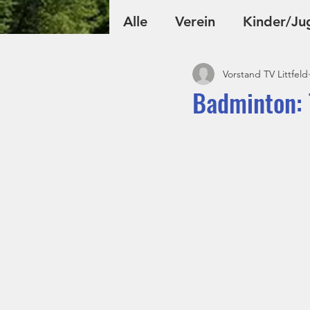
Alle
Verein
Kinder/Ju
Vorstand TV Littfeld
Fußball
Volleyball
Badminton: 