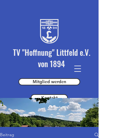
TV "Hoffnung" Littfeld e.V.
von 1894
Mitglied werden
Kontakt
Spender werden
Beitrag