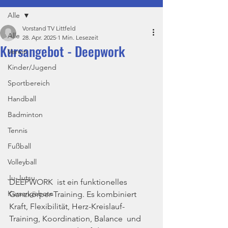
Alle
Vorstand TV Littfeld
Alle
28. Apr. 2025
1 Min. Lesezeit
Kursangebot - Deepwork
Verein
Kinder/Jugend
Sportbereich
Handball
Badminton
Tennis
Fußball
Volleyball
Ju-Jutsu
DEEPWORK  ist ein funktionelles 
Kursangebote
Ganzkörper-Training. Es kombiniert 
Kraft, Flexibilität, Herz-Kreislauf-
Training, Koordination, Balance  und 