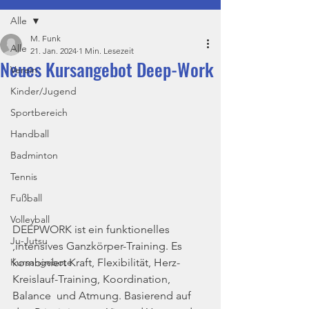
Alle
M. Funk
Alle
21. Jan. 2024
1 Min. Lesezeit
Neues Kursangebot Deep-Work
Verein
Kinder/Jugend
Sportbereich
Handball
Badminton
Tennis
Fußball
Volleyball
DEEPWORK ist ein funktionelles 
Ju-Jutsu
,intensives Ganzkörper-Training. Es 
Kursangebote
kombiniert Kraft, Flexibilität, Herz-
Kreislauf-Training, Koordination, 
Balance  und Atmung. Basierend auf 