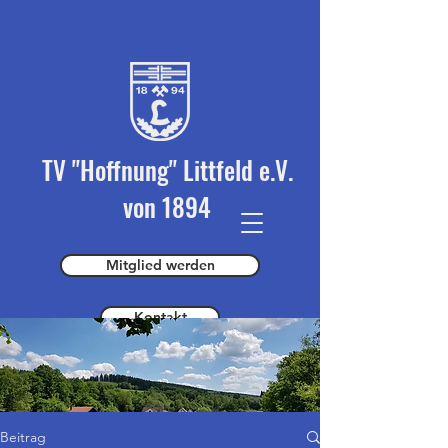
TV "Hoffnung" Littfeld e.V.
von 1894
Mitglied werden
Kontakt
Spender werden
Beitrag