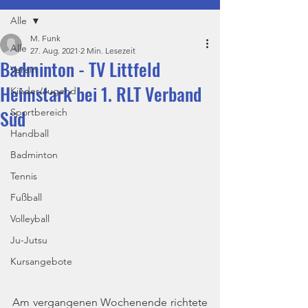
Alle
M. Funk
Alle
27. Aug. 2021
2 Min. Lesezeit
Badminton - TV Littfeld
Verein
Heimstark bei 1. RLT Verband
Kinder/Jugend
Süd
Sportbereich
Handball
Badminton
Tennis
Fußball
Volleyball
Ju-Jutsu
Kursangebote
Am vergangenen Wochenende richtete 