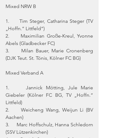
Mixed NRW B
1.     Tim Steger, Catharina Steger (TV 
„Hoffn.“ Littfeld“)
2.     Maximilian Große-Kreul, Yvonne 
Abels (Gladbecker FC)
3.     Milan Bauer, Marie Cronenberg 
(DJK Teut. St. Tönis, Kölner FC BG)
Mixed Verband A
1.     Jannick Mötting, Jule Marie 
Giebeler (Kölner FC BG, TV „Hoffn.“ 
Littfeld)
2.     Weicheng Wang, Weijun Li (BV 
Aachen)
3.     Marc Hoffschulz, Hanna Schledorn 
(SSV Lützenkirchen)