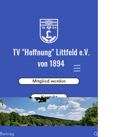
TV "Hoffnung" Littfeld e.V.
von 1894
Mitglied werden
Kontakt
Spender werden
Beitrag