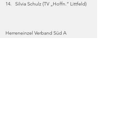
14.   Silvia Schulz (TV „Hoffn.“ Littfeld)
Herreneinzel Verband Süd A
1.     Tim Steger (TV „Hoffn.“ Lifffeld)
2.     Thomas Schimanski (WMTV 
Solingen)
3.     Manuel Reichert (FC Langenfeld)
Herreneinzel Verband B
1.     Ulric Wörster (1. BC Beuel)
2.     Marcel Hammes (WMTV Solingen)
3.     Ben Stähler (TV „Hoffn.“ Littfeld)
11.   Ricardo Koch (TV „Hoffn.“ Littfeld)
Sportbereich