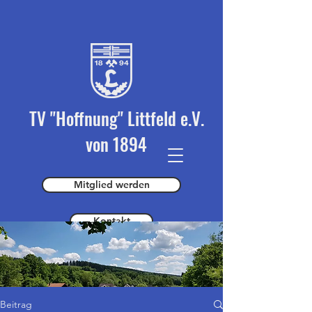
TV "Hoffnung" Littfeld e.V.
von 1894
Mitglied werden
Kontakt
Spender werden
Beitrag