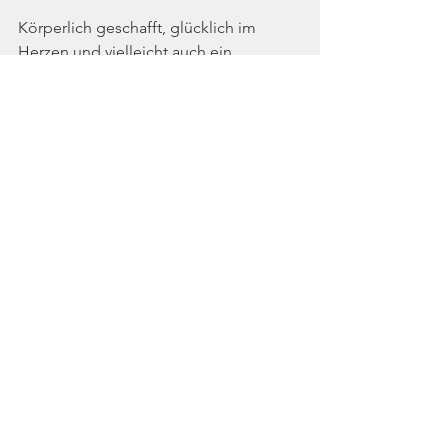
Körperlich geschafft, glücklich im 
Herzen und vielleicht auch ein 
bisschen wehmütig traten wir am 
frühen Nachmittag des Sonntags mit 
Fähre und Auto wieder die Heimreise 
ins Siegerland an. Wir sind wohl alle 
mit jeder Menge Erfahrungen und 
schönen Momenten zurückgekehrt.
Mit etwas Abstand zu diesem Event, 
bleibt mir als Fazit zu sagen:
Borkum, wir sehen uns wieder!
- Dan -
(Volleyballabteilung, TV Littfeld)