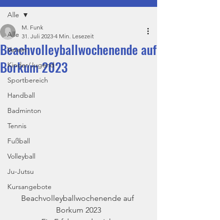
Alle
M. Funk
Alle
31. Juli 2023
4 Min. Lesezeit
Beachvolleyballwochenende auf
Verein
Borkum 2023
Kinder/Jugend
Sportbereich
Handball
Badminton
Tennis
Fußball
Volleyball
Ju-Jutsu
Kursangebote
Beachvolleyballwochenende auf 
Borkum 2023