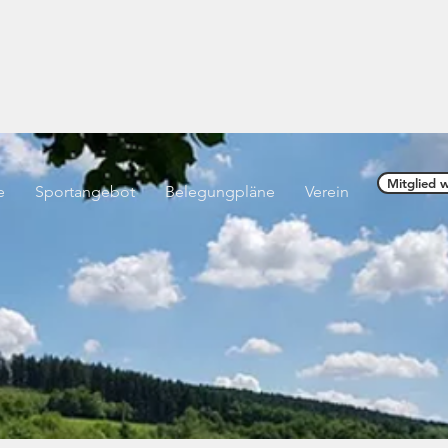
offnung" Littfeld e.V. vo
Mitglied 
e
Sportangebot
Belegungpläne
Verein