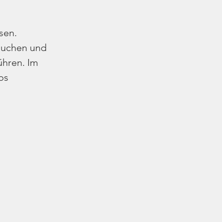
sen.
suchen und 
̈hren. Im 
os