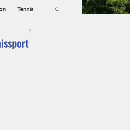
on
Tennis
nissport