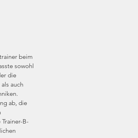
trainer beim 
asste sowohl 
er die 
als auch 
hniken.
ng ab, die 
 
 Trainer-B-
lichen 