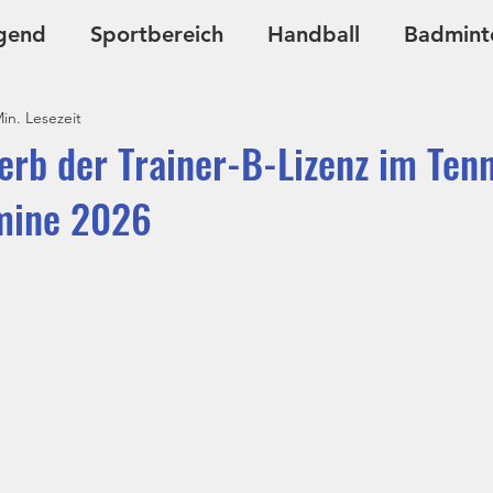
gend
Sportbereich
Handball
Badmint
in. Lesezeit
Ju-Jutsu
Kursangebote
erb der Trainer-B-Lizenz im Ten
mine 2026