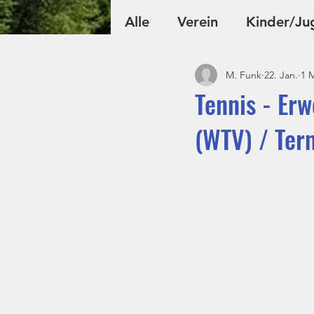
Alle
Verein
Kinder/Ju
M. Funk
22. Jan.
1 M
Fußball
Volleyball
Tennis - Erw
(WTV) / Ter