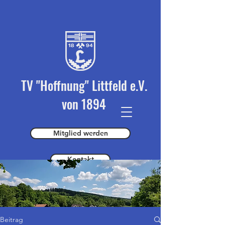
TV "Hoffnung" Littfeld e.V.
von 1894
Mitglied werden
Kontakt
Spender werden
Beitrag