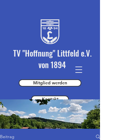
TV "Hoffnung" Littfeld e.V.
von 1894
Mitglied werden
Kontakt
Spender werden
Beitrag