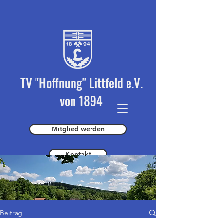
TV "Hoffnung" Littfeld e.V.
von 1894
Mitglied werden
Kontakt
Spender werden
Beitrag