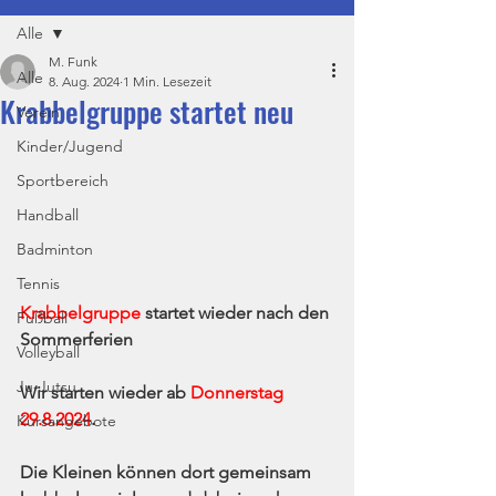
Alle
M. Funk
Alle
8. Aug. 2024
1 Min. Lesezeit
Krabbelgruppe startet neu
Verein
Kinder/Jugend
Sportbereich
Handball
Badminton
Tennis
Krabbelgruppe
 startet wieder nach den 
Fußball
Sommerferien
Volleyball
Ju-Jutsu
Wir starten wieder ab 
Donnerstag 
29.8.2024
.
Kursangebote
Die Kleinen können dort gemeinsam 