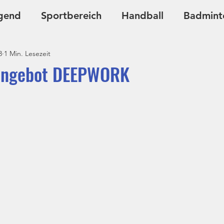
gend
Sportbereich
Handball
Badmint
3
1 Min. Lesezeit
Ju-Jutsu
Kursangebote
angebot DEEPWORK