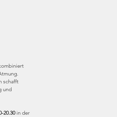
kombiniert 
 Atmung. 
 schafft 
g und 
0-20.30
 in der 