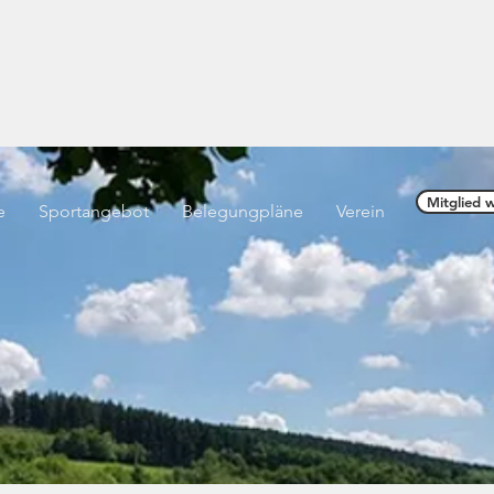
offnung" Littfeld e.V. vo
Mitglied 
e
Sportangebot
Belegungpläne
Verein