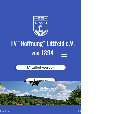
TV "Hoffnung" Littfeld e.V.
von 1894
Mitglied werden
Kontakt
Spender werden
Beitrag