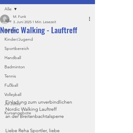
Alle
M. Funk
Alle
3. Juni 2025
1 Min. Lesezeit
Nordic Walking - Lauftreff
Verein
Kinder/Jugend
Sportbereich
Handball
Badminton
Tennis
Fußball
Volleyball
Einladung zum unverbindlichen
Ju-Jutsu
Nordic Walking Lauftreff
Kursangebote
an der Breitenbachtalsperre
Liebe Reha Sportler, liebe 