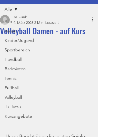
Alle
M. Funk
Alle
4. März 2025
2 Min. Lesezeit
Volleyball Damen - auf Kurs
Verein
Kinder/Jugend
Sportbereich
Handball
Badminton
Tennis
Fußball
Volleyball
Ju-Jutsu
Kursangebote
Unser Bericht über die letzten Spiele: