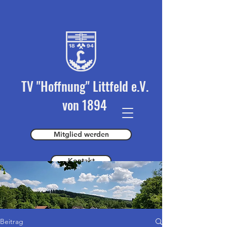
TV "Hoffnung" Littfeld e.V.
von 1894
Mitglied werden
Kontakt
Spender werden
Beitrag