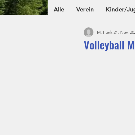
Alle
Verein
Kinder/Ju
M. Funk
21. Nov. 20
Fußball
Volleyball
Volleyball M