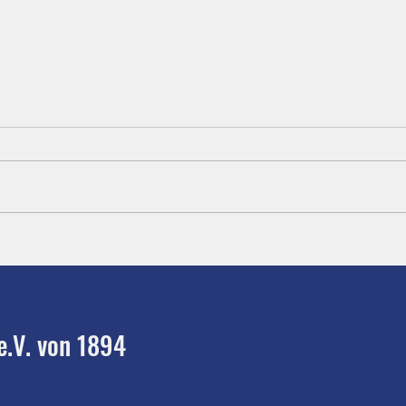
Ju-Jutsu - Jubiläumslehrgang
Beachv
Wolfgang Kroel
Hoffn
e.V. von 1894