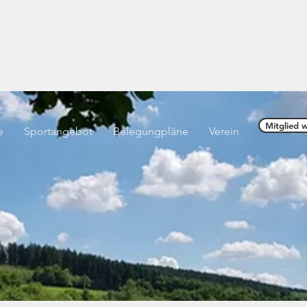
offnung" Littfeld e.V. vo
Mitglied 
e
Sportangebot
Belegungpläne
Verein