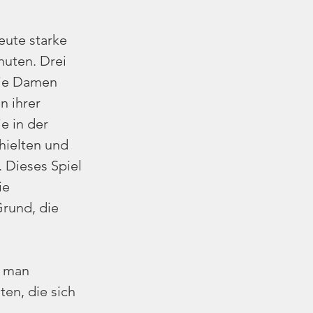
eute starke 
nuten. Drei 
Die Damen 
n ihrer 
e in der 
hielten und 
 Dieses Spiel 
ie 
rund, die 
n man 
ten, die sich 