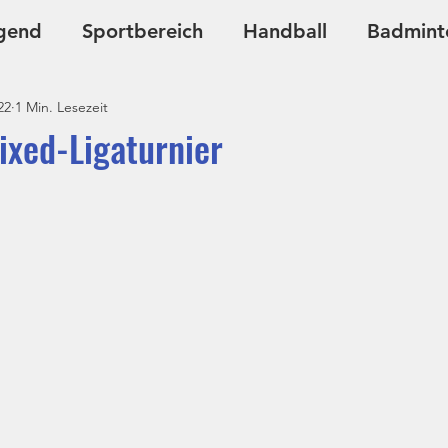
gend
Sportbereich
Handball
Badmint
22
1 Min. Lesezeit
Ju-Jutsu
Kursangebote
ixed-Ligaturnier